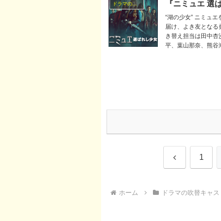
『ニミュエ 選
ドラマの吹替キャスト
“湖の少女” ニミュ
届け、よき友となる
き替え担当は田中杏
平、葉山那奈、熊谷
前
1
へ
ホーム
ドラマの吹替キャス