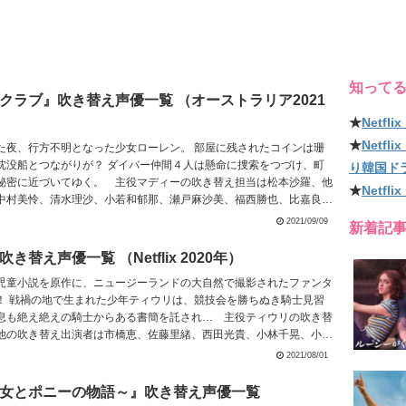
知って
クラブ』吹き替え声優一覧 （オーストラリア2021
★
Netf
★
Netf
た夜、行方不明となった少女ローレン。 部屋に残されたコインは珊
沈没船とつながりが？ ダイバー仲間４人は懸命に捜索をつづけ、町
り韓国ド
秘密に近づいてゆく。 主役マディーの吹き替え担当は松本沙羅、他
★
Netfl
中村美怜、清水理沙、小若和郁那、瀬戸麻沙美、福西勝也、比嘉良介
2021/09/09
新着記
替え声優一覧 （Netflix 2020年）
児童小説を原作に、ニュージーランドの大自然で撮影されたファンタ
！ 戦禍の地で生まれた少年ティウリは、競技会を勝ちぬき騎士見習
息も絶え絶えの騎士からある書簡を託され… 主役ティウリの吹き替
他の吹き替え出演者は市橋恵、佐藤里緒、西田光貴、小林千晃、小林
。
2021/08/01
女とポニーの物語～』吹き替え声優一覧