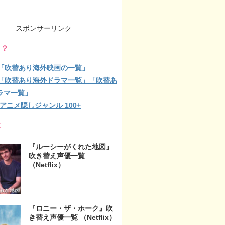
スポンサーリンク
る？
lix「吹替あり海外映画の一覧」
lix「吹替あり海外ドラマ一覧」「吹替あ
ラマ一覧」
ix アニメ隠しジャンル 100+
事
『ルーシーがくれた地図』
吹き替え声優一覧
（Netflix）
『ロニー・ザ・ホーク』吹
き替え声優一覧 （Netflix）