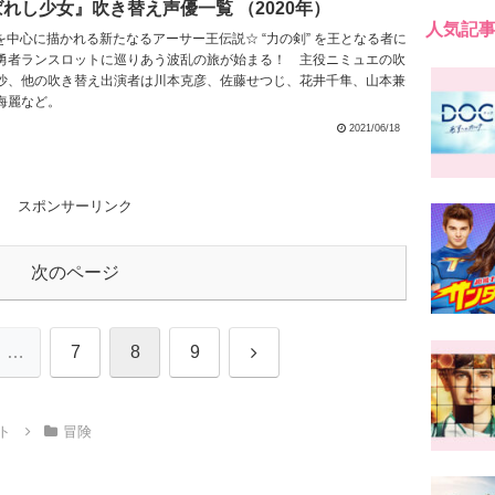
ばれし少女』吹き替え声優一覧 （2020年）
人気記
エを中心に描かれる新たなるアーサー王伝説☆ “力の剣” を王となる者に
勇者ランスロットに巡りあう波乱の旅が始まる！ 主役ニミュエの吹
沙、他の吹き替え出演者は川本克彦、佐藤せつじ、花井千隼、山本兼
海麗など。
2021/06/18
スポンサーリンク
次のページ
次
…
7
8
9
へ
ト
冒険