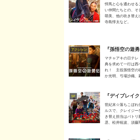
悍馬と心を通わせる
い仲間たちとの、そ
萌美、他の吹き替え
寺島惇太など。
『孫悟空の遊勇
アクション
マチャアキの日テレ
典を求めて一行は西
れ！ 主役孫悟空の
か光明、弓場沙織、
『デイブレイク
SF
世紀末☆落ちこぼれ
ルスで、クレイジー
き替え担当はバトリ
丞、松井暁波、須藤