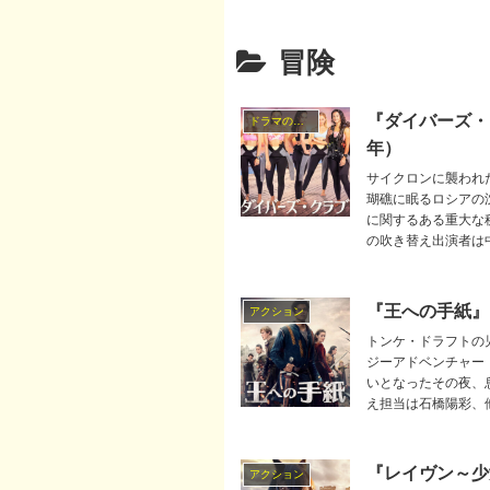
冒険
『ダイバーズ・
ドラマの吹替キャスト
年）
サイクロンに襲われ
瑚礁に眠るロシアの
に関するある重大な
の吹き替え出演者は
など。
『王への手紙』吹き
アクション
トンケ・ドラフトの
ジーアドベンチャー
いとなったその夜、
え担当は石橋陽彩、
ゲン、熊谷俊輝など
『レイヴン～少
アクション