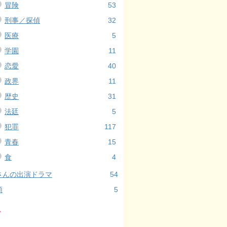
冒険
53
刑事／探偵
32
医療
5
学園
11
恋愛
40
政界
11
歴史
31
法廷
5
犯罪
117
青春
15
食
4
さんの出演ドラマ
54
類
5
ル