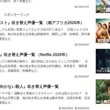
川万紗子、佐々木薫など。
2026/07/05
スポンサーリンク
スト』吹き替え声優一覧 （南アフリカ2026年）
しても名高い良妻ジョイスとクズ夫の行く末は？ 主役ジョイスの
祐紀、他の吹き替え出演者は降旗雄司、鶴田しげ里、杉崎亮、田中奏
愛里など。
2026/06/28
き替え声優一覧 （Netflix 2026年）
ングス制作陣の新作☆ 謎の存在に立ち向かうシニアの冒険！ 主
当は石住昭彦、他の吹き替え出演者は伊沢磨紀、幸田直子、飛田展
正人、高橋英則、和優希など。
2026/06/07
向かない殺人』吹き替え声優一覧
ドラマ化！ 謎解きと青春のミクスチャー、かれは犯人なのか？ 主
担当は天野心愛、他の吹き替え出演者は榎木淳弥、北原沙弥香、石谷
夏海など。
2024/08/04
2026/06/04