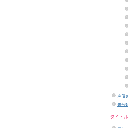
声優
未分
タイト