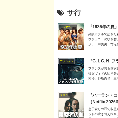
サ行
『1936年の夏
ドラマの吹替キャスト
高級ホテルで起きた
ウジェニーの吹き替
歩、田中美央、増元
『G. I. G.
アクション
フランスが誇る国家憲兵
役ダヴィドの吹き替
村桜、野坂尚也、三
『ハーラン・コ
スリラー
（Netflix 202
息子殺しの罪で収監
ッドの吹き替え担当