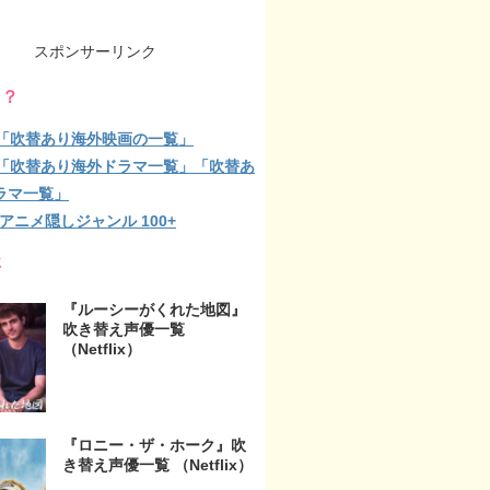
スポンサーリンク
る？
lix「吹替あり海外映画の一覧」
lix「吹替あり海外ドラマ一覧」「吹替あ
ラマ一覧」
ix アニメ隠しジャンル 100+
事
『ルーシーがくれた地図』
吹き替え声優一覧
（Netflix）
『ロニー・ザ・ホーク』吹
き替え声優一覧 （Netflix）