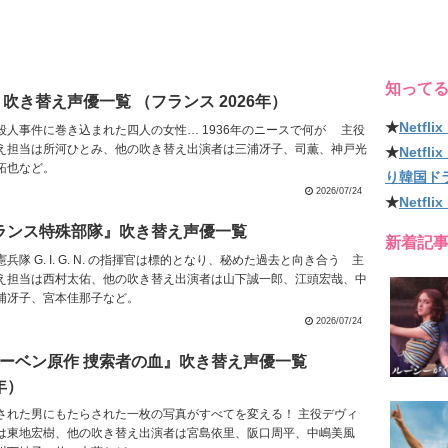
知って
』吹き替え声優一覧 （フランス 2026年）
★
Netf
殺人事件に巻き込まれた四人の女性… 1936年のニースで何が 主役
え担当は所河ひとみ、他の吹き替え出演者は三浦冴子、司薫、神戸光
★
Netf
拓也など。
り韓国ド
2026/07/24
★
Netfl
 N. フランス特殊部隊』吹き替え声優一覧
新着記
隊 G. I. G. N. の指揮官は標的となり、秘めた過去と向き合う 主
え担当は西村太佑、他の吹き替え出演者は山下誠一郎、江頭宏哉、中
浦冴子、宮本佳那子など。
2026/07/24
ーベン原作 捜索者の血』吹き替え声優一覧
6年）
された男にもたらされた一枚の写真がすべてを変える！ 主役デヴィ
は東地宏樹、他の吹き替え出演者は宮島依里、阪口周平、中嶋美風