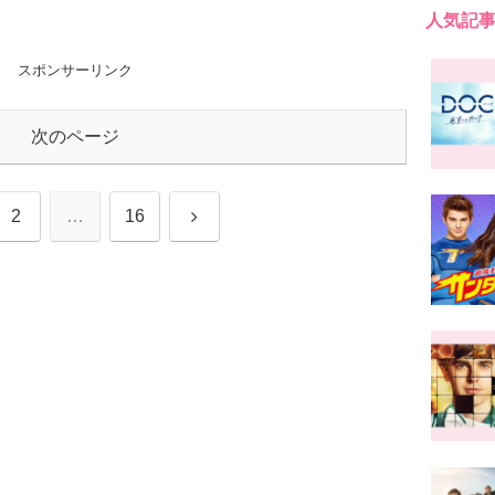
人気記
スポンサーリンク
次のページ
次
2
…
16
へ