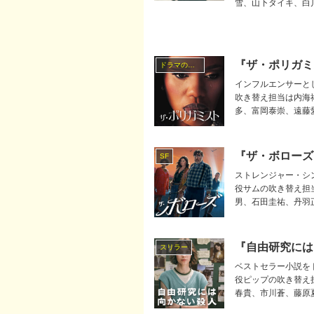
雪、山下タイキ、白
『ザ・ポリガミ
ドラマの吹替キャスト
インフルエンサーと
吹き替え担当は内海
多、富岡泰崇、遠藤
『ザ・ボローズ』吹
SF
ストレンジャー・シ
役サムの吹き替え担
男、石田圭祐、丹羽
『自由研究には
スリラー
ベストセラー小説を
役ピップの吹き替え
春貴、市川蒼、藤原