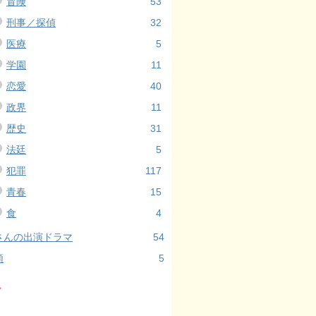
冒険
53
刑事／探偵
32
医療
5
学園
11
恋愛
40
政界
11
歴史
31
法廷
5
犯罪
117
青春
15
食
4
さんの出演ドラマ
54
類
5
ル