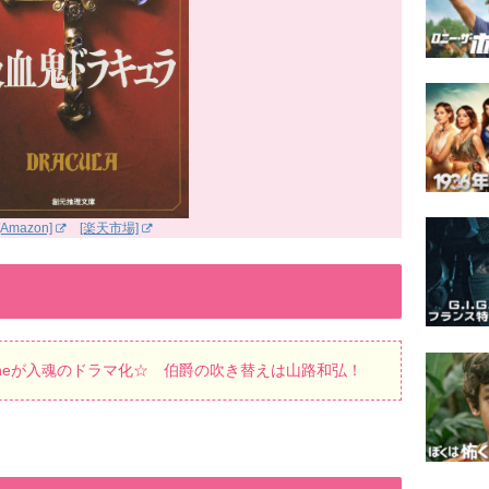
[Amazon]
[楽天市場]
Oneが入魂のドラマ化☆ 伯爵の吹き替えは山路和弘！