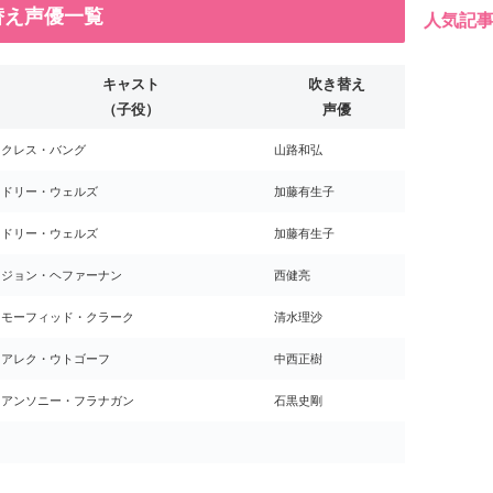
替え声優一覧
人気記
キャスト
吹き替え
（子役）
声優
クレス・バング
山路和弘
ドリー・ウェルズ
加藤有生子
ドリー・ウェルズ
加藤有生子
ジョン・ヘファーナン
西健亮
モーフィッド・クラーク
清水理沙
アレク・ウトゴーフ
中西正樹
アンソニー・フラナガン
石黒史剛