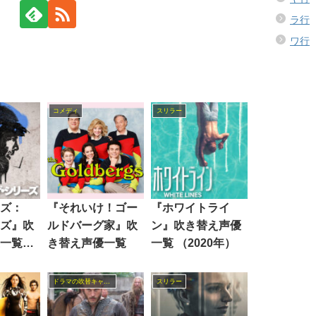
ラ行
ワ行
コメディ
スリラー
ズ：
『それいけ！ゴー
『ホワイトライ
ズ』吹
ルドバーグ家』吹
ン』吹き替え声優
一覧
き替え声優一覧
一覧 （2020年）
025
ドラマの吹替キャスト
スリラー