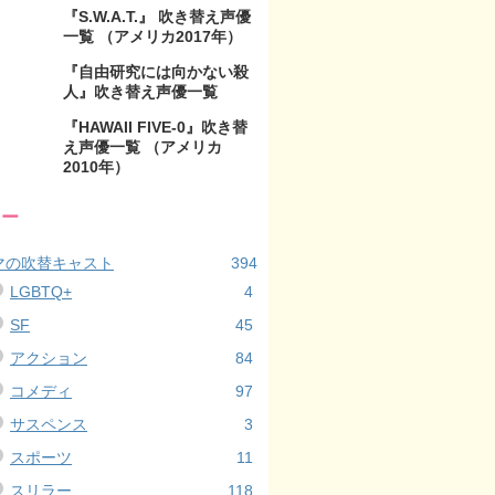
『S.W.A.T.』 吹き替え声優
一覧 （アメリカ2017年）
『自由研究には向かない殺
人』吹き替え声優一覧
『HAWAII FIVE-0』吹き替
え声優一覧 （アメリカ
2010年）
リー
マの吹替キャスト
394
LGBTQ+
4
SF
45
アクション
84
コメディ
97
サスペンス
3
スポーツ
11
スリラー
118