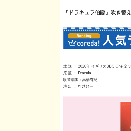
『ドラキュラ伯爵』吹き替え声
放 送 ： 2020年 イギリスBBC One 全
原 題 ： Dracula
吹替翻訳：高橋有紀
演 出 ： 打越領一