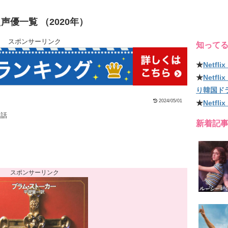
優一覧 （2020年）
スポンサーリンク
知って
★
Netf
★
Netf
り韓国ド
2024/05/01
★
Netfl
３話
新着記