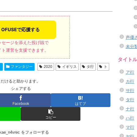
声優
ッセージを添えた投げ銭で
未分
イト運営を支援できます。
タイト
ト
ファンタジー
2020
イギリス
タ行
ト
ア行
ただけると助かります。
カ行
シェアする
サ行
タ行
Facebook
はてブ
ナ行
コピー
ハ行
マ行
kikae_n4vrec をフォローする
ヤ行