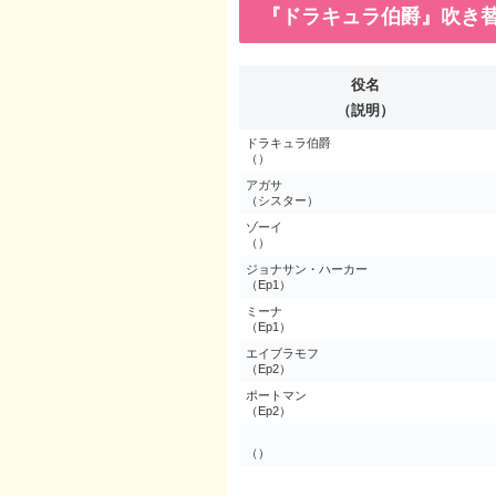
『ドラキュラ伯爵』吹き
役名
（説明）
ドラキュラ伯爵
（）
アガサ
（シスター）
ゾーイ
（）
ジョナサン・ハーカー
（Ep1）
ミーナ
（Ep1）
エイブラモフ
（Ep2）
ポートマン
（Ep2）
（）