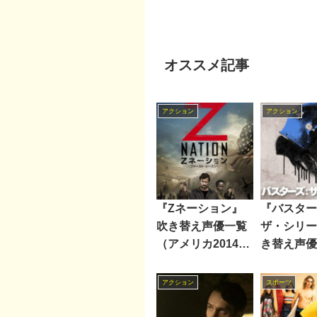
オススメ記事
アクション
アクション
『Zネーション』
『バスター
吹き替え声優一覧
ザ・シリー
（アメリカ2014
き替え声優
年）
（イタリア2
年）
アクション
スポーツ