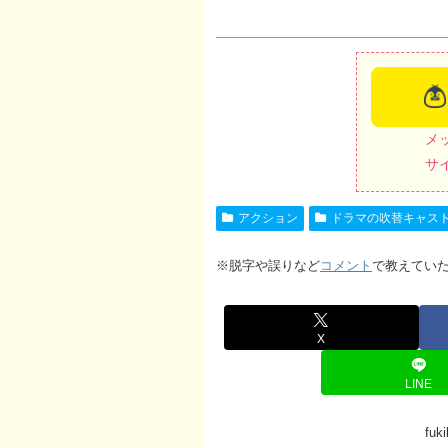
メ
サ
アクション
ドラマの吹替キャス
※脱字や誤りなど
コメント
で教えてい
X
LINE
fu