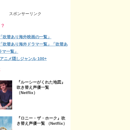
スポンサーリンク
る？
lix「吹替あり海外映画の一覧」
lix「吹替あり海外ドラマ一覧」「吹替あ
ラマ一覧」
ix アニメ隠しジャンル 100+
事
『ルーシーがくれた地図』
吹き替え声優一覧
（Netflix）
『ロニー・ザ・ホーク』吹
き替え声優一覧 （Netflix）