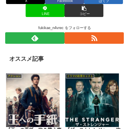
X
Facebook
はてブ
LINE
コピー
fukikae_n4vrec をフォローする
オススメ記事
アクション
ドラマの吹替キャスト