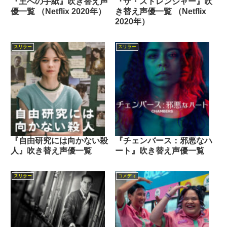
『王への手紙』吹き替え声
『ザ・ストレンジャー』吹
優一覧 （Netflix 2020年）
き替え声優一覧 （Netflix
2020年）
スリラー
スリラー
『自由研究には向かない殺
『チェンバース：邪悪なハ
人』吹き替え声優一覧
ート』吹き替え声優一覧
スリラー
コメディ