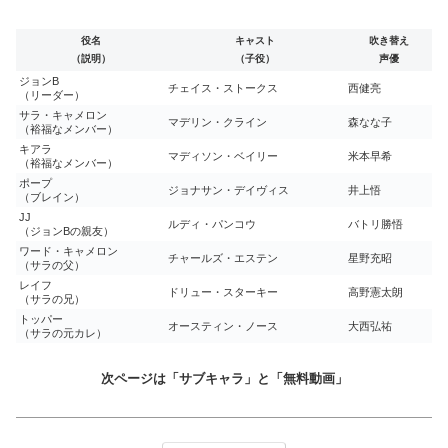
役名
キャスト
吹き替え
（説明）
（子役）
声優
ジョンB
チェイス・ストークス
西健亮
（リーダー）
サラ・キャメロン
マデリン・クライン
森なな子
（裕福なメンバー）
キアラ
マディソン・ベイリー
米本早希
（裕福なメンバー）
ポープ
ジョナサン・デイヴィス
井上悟
（ブレイン）
JJ
ルディ・パンコウ
バトリ勝悟
（ジョンBの親友）
ワード・キャメロン
チャールズ・エステン
星野充昭
（サラの父）
レイフ
ドリュー・スターキー
高野憲太朗
（サラの兄）
トッパー
オースティン・ノース
大西弘祐
（サラの元カレ）
次ページは「サブキャラ」と「無料動画」