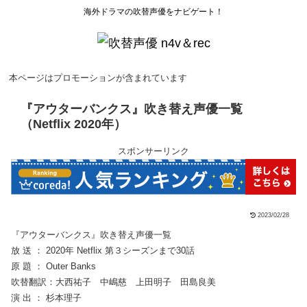
海外ドラマの吹替声優をナビゲート！
本ページはプロモーションが含まれています
『アウターバンクス』吹き替え声優一覧
（Netflix 2020年）
スポンサーリンク
2023/02/28
『アウターバンクス』吹き替え声優一覧
放 送 ： 2020年 Netflix 第３シーズンまで30話
原 題 ： Outer Banks
吹替翻訳：大西祐子 中嶋慈 上田明子 田島良美
演 出 ： 杉本理子