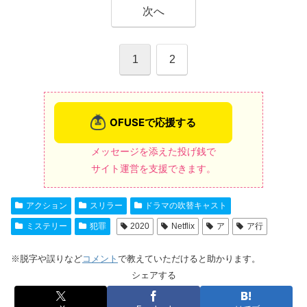
次へ
1
2
メッセージを添えた投げ銭で
サイト運営を支援できます。
アクション
スリラー
ドラマの吹替キャスト
ミステリー
犯罪
2020
Netflix
ア
ア行
※脱字や誤りなど
コメント
で教えていただけると助かります。
シェアする