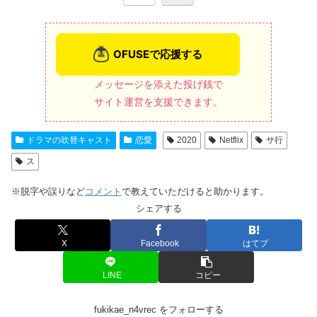
メッセージを添えた投げ銭で
サイト運営を支援できます。
ドラマの吹替キャスト
恋愛
2020
Netflix
サ行
ス
※脱字や誤りなど
コメント
で教えていただけると助かります。
シェアする
X
Facebook
はてブ
LINE
コピー
fukikae_n4vrec をフォローする