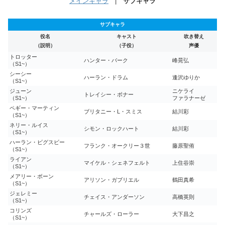
メインキャラ
|
サブキャラ
サブキャラ
役名
キャスト
吹き替え
（説明）
（子役）
声優
トロッター
ハンター・バーク
峰晃弘
（S1~）
シーシー
ハーラン・ドラム
逢沢ゆりか
（S1~）
ジューン
ニケライ
トレイシー・ボナー
（S1~）
ファラナーゼ
ペギー・マーティン
ブリタニー・L・スミス
結川彩
（S1~）
ネリー・ルイス
シモン・ロックハート
結川彩
（S1~）
ハーラン・ビグスビー
フランク・オークリー３世
藤原聖侑
（S1~）
ライアン
マイケル・シェネフェルト
上住谷崇
（S1~）
メアリー・ボーン
アリソン・ガブリエル
鶴田真希
（S1~）
ジェレミー
チェイス・アンダーソン
高橋英則
（S1~）
コリンズ
チャールズ・ローラー
大下昌之
（S1~）