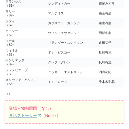
フランシス
シンディ・カー
萩尾みどり
（S1~）
リリー
アルテミス
鎌倉有那
（S2~）
ソフィ
ガブリエラ・ガルシア
鎌倉有那
（S2~）
キャシー
ウィン・エヴァレット
阿部彬名
（S2~）
マナル
リアンダー・スレイマン
會田栞子
（S2~）
ウィネル
ドナ・ビスコー
反町有里
（S2）
ヘンリエッタ
グレタ・グレン
反町有里
（S2~）
ジュヌビエーブ
ニッキー・エストリッジ
内海祐紀
（S3~）
オリヴィア・ハリス
トミ・ローズ
千本木彩花
（S3~）
（）
登場人物相関図（なし）
各話ストーリー
（Netflix）