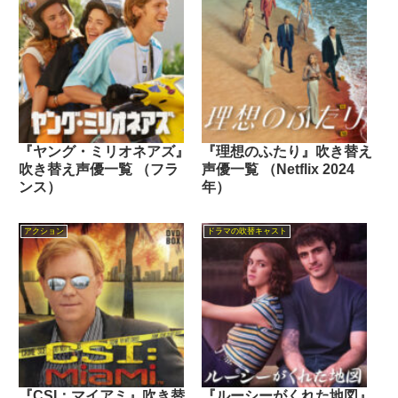
『ヤング・ミリオネアズ』
『理想のふたり』吹き替え
吹き替え声優一覧 （フラ
声優一覧 （Netflix 2024
ンス）
年）
アクション
ドラマの吹替キャスト
『CSI：マイアミ』吹き替
『ルーシーがくれた地図』