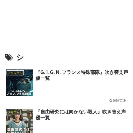
シ
『G. I. G. N. フランス特殊部隊』吹き替え声
アクション
優一覧
2026/07/24
『自由研究には向かない殺人』吹き替え声
スリラー
優一覧