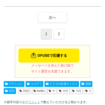
次へ
1
2
メッセージを添えた投げ銭で
サイト運営を支援できます。
アクション
コメディ
ドラマの吹替キャスト
冒険
犯罪
2022
Netflix
サ
サ行
ラ行
リ
※脱字や誤りなど
コメント
で教えていただけると助かります。