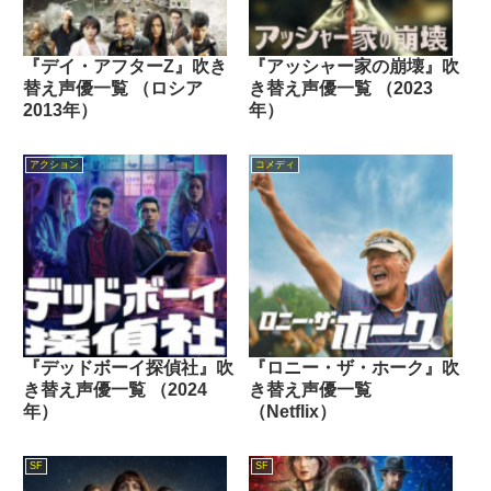
『デイ・アフターZ』吹き
『アッシャー家の崩壊』吹
替え声優一覧 （ロシア
き替え声優一覧 （2023
2013年）
年）
アクション
コメディ
『デッドボーイ探偵社』吹
『ロニー・ザ・ホーク』吹
き替え声優一覧 （2024
き替え声優一覧
年）
（Netflix）
SF
SF