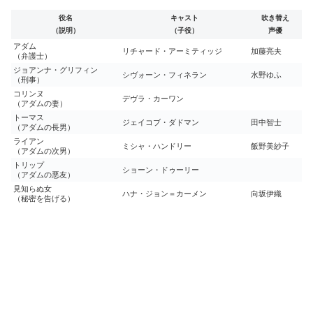
役名
キャスト
吹き替え
（説明）
（子役）
声優
アダム
リチャード・アーミティッジ
加藤亮夫
（弁護士）
ジョアンナ・グリフィン
シヴォーン・フィネラン
水野ゆふ
（刑事）
コリンヌ
デヴラ・カーワン
（アダムの妻）
トーマス
ジェイコブ・ダドマン
田中智士
（アダムの長男）
ライアン
ミシャ・ハンドリー
飯野美紗子
（アダムの次男）
トリップ
ショーン・ドゥーリー
（アダムの悪友）
見知らぬ女
ハナ・ジョン＝カーメン
向坂伊織
（秘密を告げる）