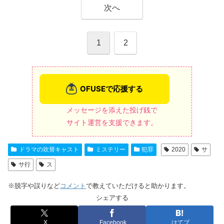
次へ
1
2
メッセージを添えた投げ銭で
サイト運営を支援できます。
ドラマの吹替キャスト
ミステリー
犯罪
2020
サ
サ行
ス
※脱字や誤りなど
コメント
で教えていただけると助かります。
シェアする
X
Facebook
はてブ