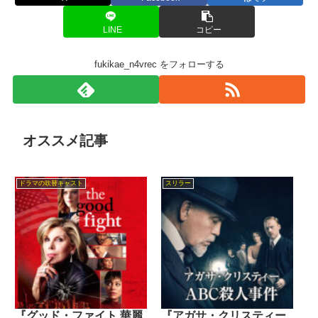
LINE
コピー
fukikae_n4vrec をフォローする
オススメ記事
ドラマの吹替キャスト
スリラー
『グッド・ファイト 華麗
『アガサ・クリスティー