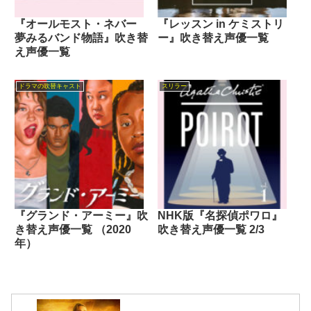
『オールモスト・ネバー
『レッスン in ケミストリ
夢みるバンド物語』吹き替
ー』吹き替え声優一覧
え声優一覧
ドラマの吹替キャスト
スリラー
『グランド・アーミー』吹
NHK版『名探偵ポワロ』
き替え声優一覧 （2020
吹き替え声優一覧 2/3
年）