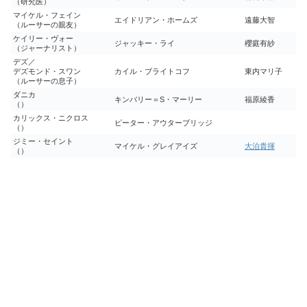
（研究医）
マイケル・フェイン
エイドリアン・ホームズ
遠藤大智
（ルーサーの親友）
ケイリー・ヴォー
ジャッキー・ライ
櫻庭有紗
（ジャーナリスト）
デズ／
デズモンド・スワン
カイル・ブライトコフ
東内マリ子
（ルーサーの息子）
ダニカ
キンバリー＝S・マーリー
福原綾香
（）
カリックス・ニクロス
ピーター・アウターブリッジ
（）
ジミー・セイント
マイケル・グレイアイズ
大泊貴揮
（）