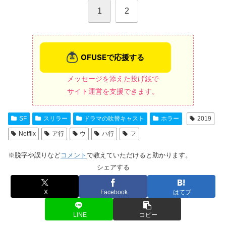
1
2
メッセージを添えた投げ銭で
サイト運営を支援できます。
SF
スリラー
ドラマの吹替キャスト
ホラー
2019
Netflix
ア行
ウ
ハ行
フ
※脱字や誤りなど
コメント
で教えていただけると助かります。
シェアする
X
Facebook
はてブ
LINE
コピー