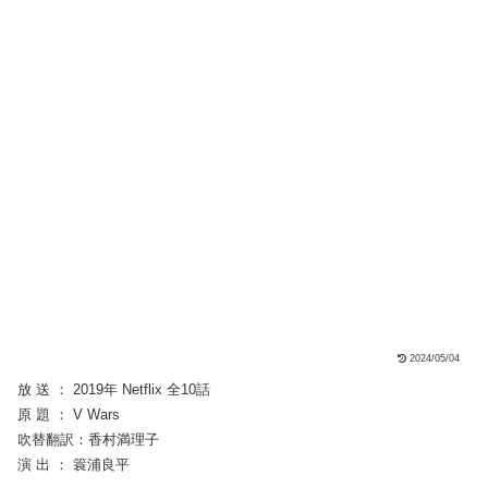
2024/05/04
放 送 ： 2019年 Netflix 全10話
原 題 ： V Wars
吹替翻訳：香村満理子
演 出 ： 簑浦良平