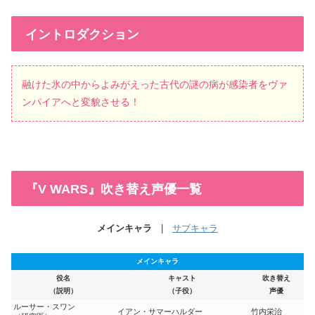
イントロダクション
融けた氷の中からよみがえった古代の謎の病が感染者をヴァ
ンパイアへと変貌させる！
『V WARS』吹き替え声優一覧
メインキャラ
|
サブキャラ
メインキャラ
役名
キャスト
吹き替え
（説明）
（子役）
声優
ルーサー・スワン
イアン・サマーハルダー
竹内栄治