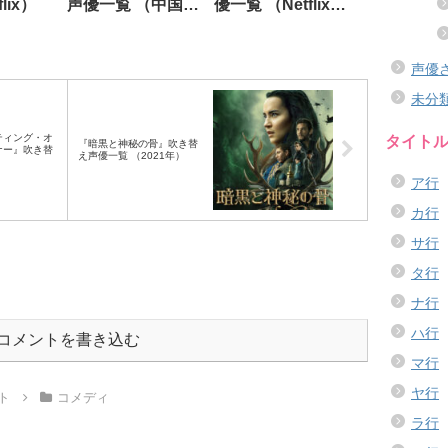
lix）
声優一覧 （中国
優一覧 （Netflix
2019年）
2021年）
声優
未分
タイト
ティング・オ
『暗黒と神秘の骨』吹き替
ナー』吹き替
え声優一覧 （2021年）
ア行
カ行
サ行
タ行
ナ行
ハ行
コメントを書き込む
マ行
ヤ行
ト
コメディ
ラ行