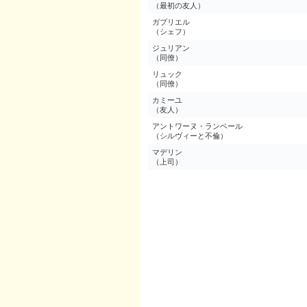
（最初の友人）
ガブリエル
（シェフ）
ジュリアン
（同僚）
リュック
（同僚）
カミーユ
（友人）
アントワーヌ・ランベール
（シルヴィーと不倫）
マデリン
（上司）