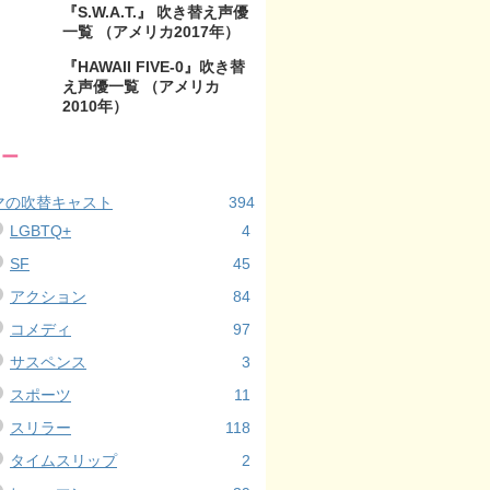
『S.W.A.T.』 吹き替え声優
一覧 （アメリカ2017年）
『HAWAII FIVE-0』吹き替
え声優一覧 （アメリカ
2010年）
リー
マの吹替キャスト
394
LGBTQ+
4
SF
45
アクション
84
コメディ
97
サスペンス
3
スポーツ
11
スリラー
118
タイムスリップ
2