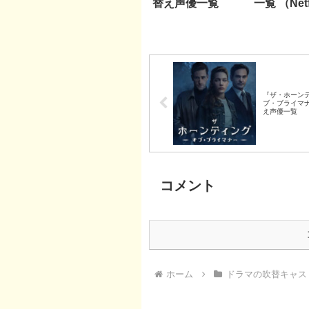
替え声優一覧
一覧 （Netf
『ザ・ホーン
ブ・ブライマ
え声優一覧
コメント
ホーム
ドラマの吹替キャス