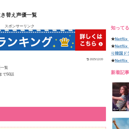
吹き替え声優一覧
スポンサーリンク
知って
★
Netf
★
Netf
り韓国ド
2025/12/20
★
Netfl
優一覧
新着記
ンまで50話