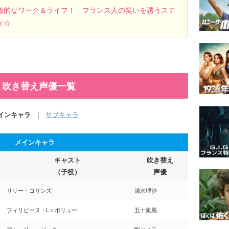
激的なワーク＆ライフ！ フランス人の笑いを誘うステ
ィ☆
』吹き替え声優一覧
インキャラ
|
サブキャラ
メインキャラ
キャスト
吹き替え
（子役）
声優
リリー・コリンズ
清水理沙
フィリピーヌ・L＝ボリュー
五十嵐麗