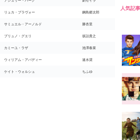
アシュリー・パーク
劉セイラ
人気記
リュカ・ブラヴォー
鋼島郷太郎
サミュエル・アーノルド
勝杏里
ブリュノ・グエリ
坂詰貴之
カミーユ・ラザ
池澤春菜
ウィリアム・アバディー
速水奨
ケイト・ウォルシュ
ちふゆ