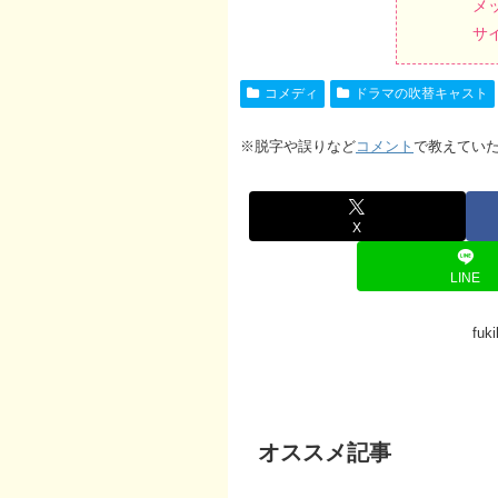
メ
サ
コメディ
ドラマの吹替キャスト
※脱字や誤りなど
コメント
で教えてい
X
LINE
fu
オススメ記事