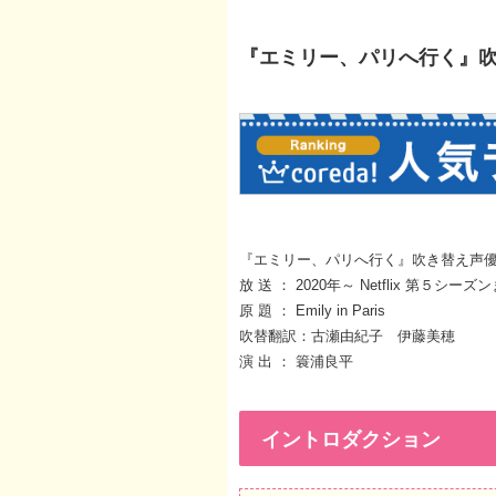
『エミリー、パリへ行く』
『エミリー、パリへ行く』吹き替え声
放 送 ： 2020年～ Netflix 第５シーズ
原 題 ： Emily in Paris
吹替翻訳：古瀬由紀子 伊藤美穂
演 出 ： 簑浦良平
イントロダクション