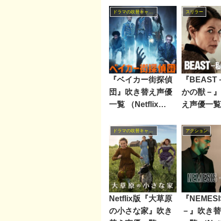
ドラマの吹替キャスト
スリラー
『ベイカー街探偵
『BEAS
団』吹き替え声優
かの獣－』
一覧 （Netflix
え声優一覧 
2021年）
年）
ドラマの吹替キャスト
アクション
Netflix版『大草原
『NEMES
の小さな家』吹き
－』吹き替