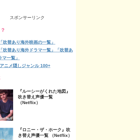
スポンサーリンク
る？
lix「吹替あり海外映画の一覧」
lix「吹替あり海外ドラマ一覧」「吹替あ
ラマ一覧」
ix アニメ隠しジャンル 100+
事
『ルーシーがくれた地図』
吹き替え声優一覧
（Netflix）
『ロニー・ザ・ホーク』吹
き替え声優一覧 （Netflix）