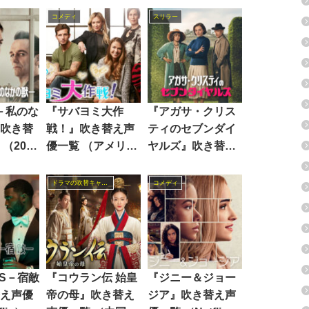
コメディ
スリラー
T－私のな
『サバヨミ大作
『アガサ・クリス
吹き替
戦！』吹き替え声
ティのセブンダイ
（2025
優一覧 （アメリカ
ヤルズ』吹き替え
2015年）
声優一覧 （Netflix
2026年）
ドラマの吹替キャスト
コメディ
IS－宿敵
『コウラン伝 始皇
『ジニー＆ジョー
え声優
帝の母』吹き替え
ジア』吹き替え声