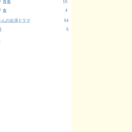
青春
15
食
4
さんの出演ドラマ
54
類
5
ル