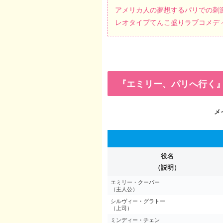
アメリカ人の夢想するパリでの刺
レオタイプてんこ盛りラブコメデ
『エミリー、パリへ行く
メ
役名
（説明）
エミリー・クーパー
（主人公）
シルヴィー・グラトー
（上司）
ミンディー・チェン