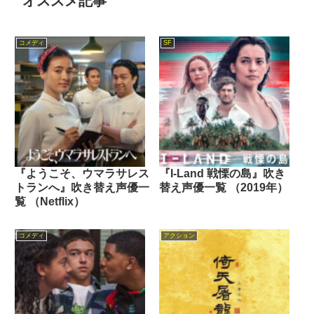
オススメ記事
コメディ
SF
『ようこそ、ウマラサレス
『I-Land 戦慄の島』吹き
トランへ』吹き替え声優一
替え声優一覧 （2019年）
覧 （Netflix）
コメディ
アクション