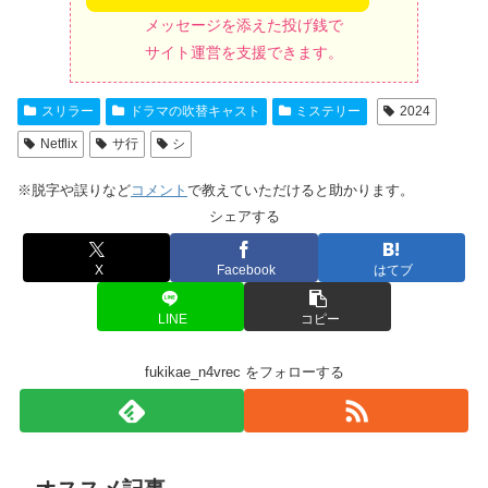
メッセージを添えた投げ銭で
サイト運営を支援できます。
スリラー
ドラマの吹替キャスト
ミステリー
2024
Netflix
サ行
シ
※脱字や誤りなど
コメント
で教えていただけると助かります。
シェアする
X
Facebook
はてブ
LINE
コピー
fukikae_n4vrec をフォローする