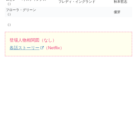
フレディ・イングランド
秋本哲志
（）
フローラ・グリーン
優芽
（）
（）
登場人物相関図（なし）
各話ストーリー
（Netflix）