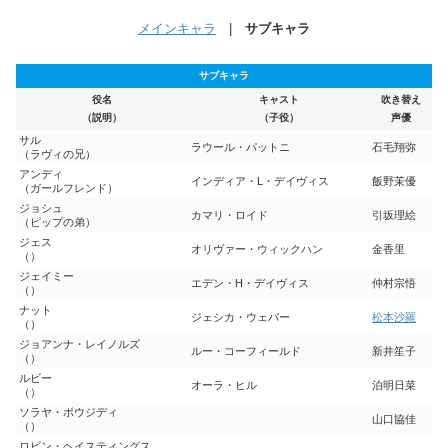
メインキャラ
|
サブキャラ
サブキャラ
役名
キャスト
吹き替え
（説明）
（子役）
声優
サル
ラウール・パットニ
石毛翔弥
（ラヴィの兄）
アンディ
インディア・L・デイヴィス
飯野茉優
（ガールフレンド）
ジョシュ
カマリ・ロイド
引坂理絵
（ピップの弟）
ジェス
オリヴァー・ウィックハン
金香里
（）
ジェイミー
エデン・H・デイヴィス
仲村宗悟
（）
ナット
ジェシカ・ウェバー
松本沙羅
（）
ジョアンナ・レイノルズ
ルー・コーフィールド
新井笙子
（）
ルビー
オーラ・ヒル
泊明日菜
（）
ソラヤ・ボウジディ
山口協佳
（）
ロビン・ヘイスティングス