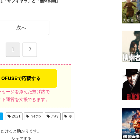
は「サブキャラ」と「無料動画」
次へ
1
2
ッセージを添えた投げ銭で
イト運営を支援できます。
ン
2021
Netflix
ハ行
ホ
ただけると助かります。
シェアする