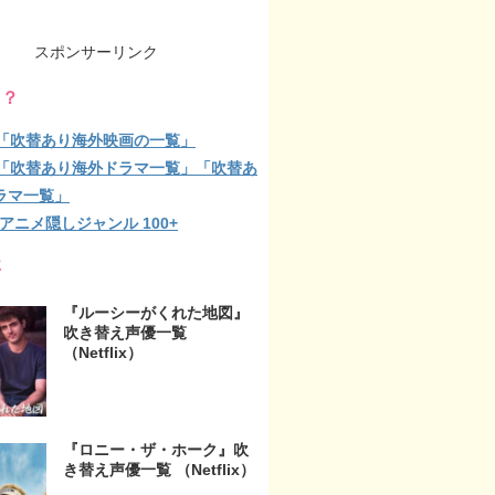
スポンサーリンク
る？
lix「吹替あり海外映画の一覧」
lix「吹替あり海外ドラマ一覧」「吹替あ
ラマ一覧」
ix アニメ隠しジャンル 100+
事
『ルーシーがくれた地図』
吹き替え声優一覧
（Netflix）
『ロニー・ザ・ホーク』吹
き替え声優一覧 （Netflix）