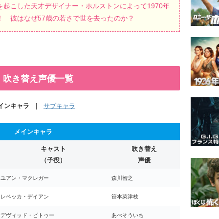
起こした天才デザイナー・ホルストンによって1970年
！ 彼はなぜ57歳の若さで世を去ったのか？
ン』吹き替え声優一覧
インキャラ
|
サブキャラ
メインキャラ
キャスト
吹き替え
（子役）
声優
ユアン・マクレガー
森川智之
レベッカ・デイアン
笹本菜津枝
デヴィッド・ピトゥー
あべそういち