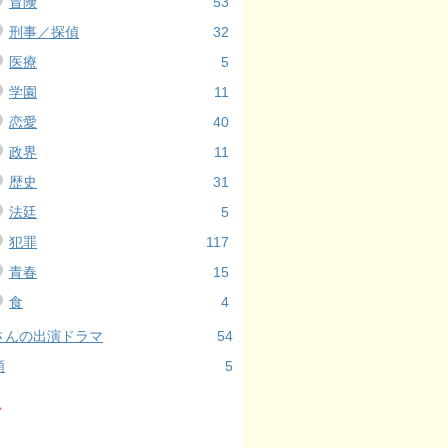
冒険
53
刑事／探偵
32
医療
5
学園
11
恋愛
40
政界
11
歴史
31
法廷
5
犯罪
117
青春
15
食
4
さんの出演ドラマ
54
類
5
ル