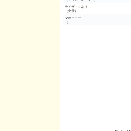
ライザ・ミネリ
（女優）
マホーニー
（）