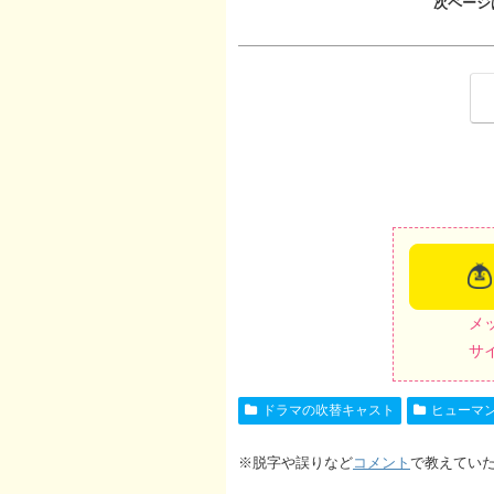
次ページ
メ
サ
ドラマの吹替キャスト
ヒューマ
※脱字や誤りなど
コメント
で教えてい