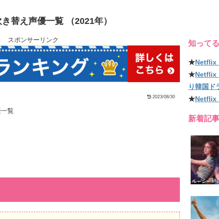
吹き替え声優一覧 （2021年）
スポンサーリンク
知って
★
Netf
★
Netf
り韓国ド
2023/08/30
★
Netfl
優一覧
新着記