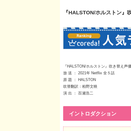
『HALSTON/ホルストン』
『HALSTON/ホルストン』吹き替え声
放 送 ： 2021年 Netflix 全５話
原 題 ： HALSTON
吹替翻訳：柏野文映
演 出 ： 百瀬浩二
イントロダクション