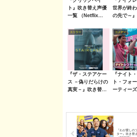
『クリックベイ
『デイブレ
ト』吹き替え声優
世界が終わ
一覧 （Netflix
の先で～』
2021年）
え声優一覧
スリラー
コメディ
『ザ・ステアケー
『ナイト・
ス －偽りだらけの
ト・フォー
真実－』吹き替え
ーティーズ
声優一覧
替え声優一
『わが愛しの
ター』吹き替