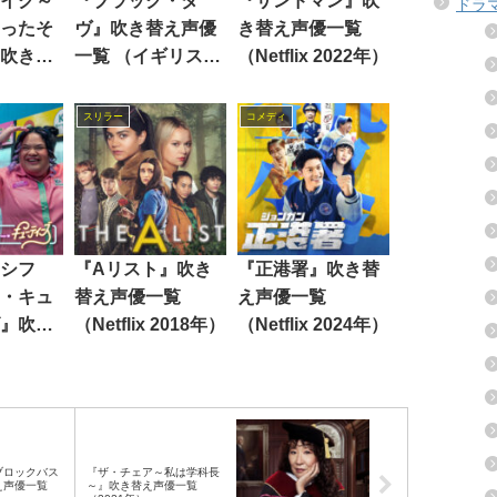
イク～
『ブラック・ダ
『サンドマン』吹
ドラ
ったそ
ヴ』吹き替え声優
き替え声優一覧
吹き替
一覧 （イギリス
（Netflix 2022年）
2024年）
スリラー
コメディ
シフ
『Aリスト』吹き
『正港署』吹き替
・キュ
替え声優一覧
え声優一覧
』吹き
（Netflix 2018年）
（Netflix 2024年）
覧
ブロックバス
『ザ・チェア～私は学科長
え声優一覧
～』吹き替え声優一覧