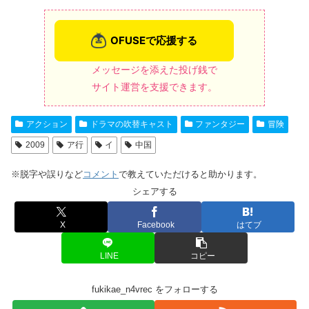
メッセージを添えた投げ銭で
サイト運営を支援できます。
アクション
ドラマの吹替キャスト
ファンタジー
冒険
2009
ア行
イ
中国
※脱字や誤りなど
コメント
で教えていただけると助かります。
シェアする
X
Facebook
はてブ
LINE
コピー
fukikae_n4vrec をフォローする