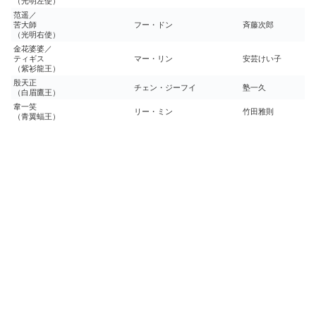
（光明左使）
范遥／
苦大師
フー・ドン
斉藤次郎
（光明右使）
金花婆婆／
ティギス
マー・リン
安芸けい子
（紫衫龍王）
殷天正
チェン・ジーフイ
塾一久
（白眉鷹王）
韋一笑
リー・ミン
竹田雅則
（青翼蝠王）