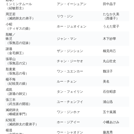
ミンミンテムール
アン・イーシュアン
田中晶子
（紹敏郡主）
周芷若
たなか久美
リウ・ジン
（滅絶師太の弟子）
（西優子）
小昭
ホー・ジュオイェン
うえだ星子
（ティギスの娘）
殷離／
蛛児
ジャン・マン
木下紗華
（張無忌の従妹）
謝遜
ザン・ジンシェン
楠見尚己
（金毛獅王）
張翠山
チャン・ジーヤオ
丸山壮史
（張無忌の父）
殷素素
ワン・ユエンカー
魏涼子
（張無忌の母）
楊不悔
ルー・チェン
美名
（紀暁芙の娘）
成崑
タン・フェイリン
石住昭彦
（謝遜の師父）
張三丰
ユー・チェンフイ
浦山迅
（武当派の開祖）
滅絶師太
ワン・ジンホァ
五十嵐麗
（峨嵋派掌門）
紀暁芙
ホー・ジアイー
小幡あけみ
（滅絶師太の愛弟子）
楊逍
ウー・シャオドン
藤真秀