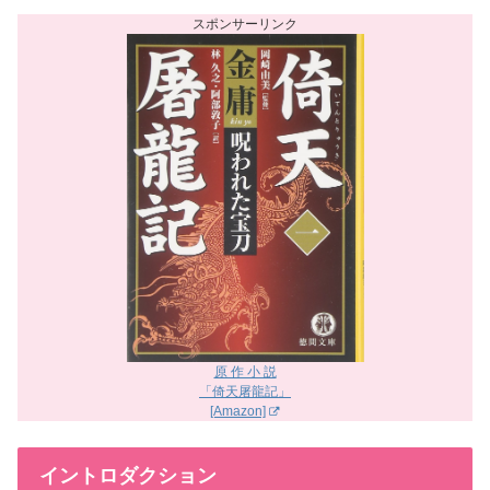
原 作 小 説
「倚天屠龍記」
[Amazon]
イントロダクション