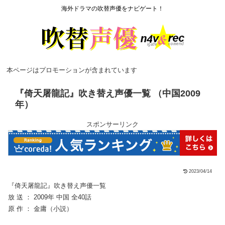
海外ドラマの吹替声優をナビゲート！
本ページはプロモーションが含まれています
『倚天屠龍記』吹き替え声優一覧 （中国2009
年）
スポンサーリンク
2023/04/14
『倚天屠龍記』吹き替え声優一覧
放 送 ： 2009年 中国 全40話
原 作 ： 金庸（小説）