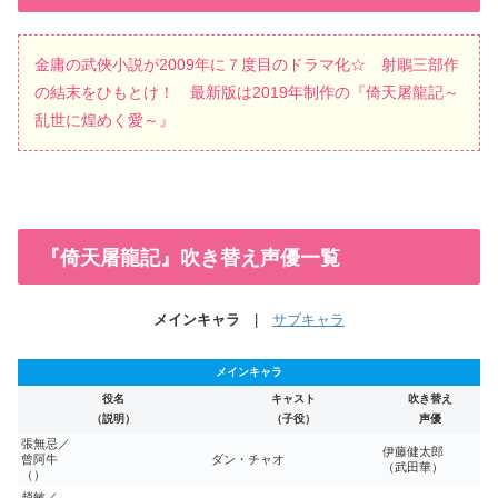
金庸の武俠小説が2009年に７度目のドラマ化☆ 射鵰三部作
の結末をひもとけ！ 最新版は2019年制作の『倚天屠龍記～
乱世に煌めく愛～』
『倚天屠龍記』吹き替え声優一覧
メインキャラ
|
サブキャラ
メインキャラ
役名
キャスト
吹き替え
（説明）
（子役）
声優
張無忌／
伊藤健太郎
曾阿牛
ダン・チャオ
（武田華）
（）
趙敏／