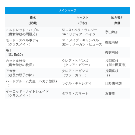
メインキャラ
役名
キャスト
吹き替え
（説明）
（子役）
声優
ミルドレッド・ハブル
S1～3：ベラ・ラムジー
宇山玲加
（魔女学校の問題児）
S4：リディア・ペイジ
モード・スペルボディ
S1：メイブ・キャンベル
櫻庭有紗
（クラスメイト）
S2～：メーガン・ヒューズ
モナ
櫻庭有紗
（S1 Ep10）
カックル校長
クレア・ヒギンズ
片岡富枝
（魔女学校の校長）
（クレア・ガワー）
（川井田夏海）
アガサ
クレア・ヒギンズ
片岡富枝
（校長の双子の姉）
（サラ・ガワー）
（）
ハードブルーム先生（ヘカテ教頭）
ラケル・キャシディ
日野由利加
（）
イーニッド・ナイトシェイド
タマラ・スマート
近藤唯
（クラスメイト）