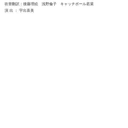
吹替翻訳：後藤理絵 浅野倫子 キャッチボール若菜
演 出 ： 宇出喜美