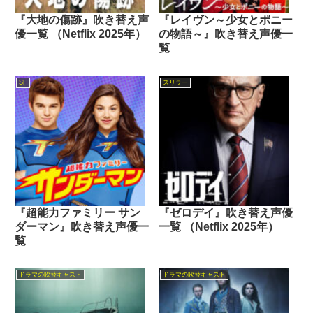
『大地の傷跡』吹き替え声
『レイヴン～少女とポニー
優一覧 （Netflix 2025年）
の物語～』吹き替え声優一
覧
SF
スリラー
『超能力ファミリー サン
『ゼロデイ』吹き替え声優
ダーマン』吹き替え声優一
一覧 （Netflix 2025年）
覧
ドラマの吹替キャスト
ドラマの吹替キャスト