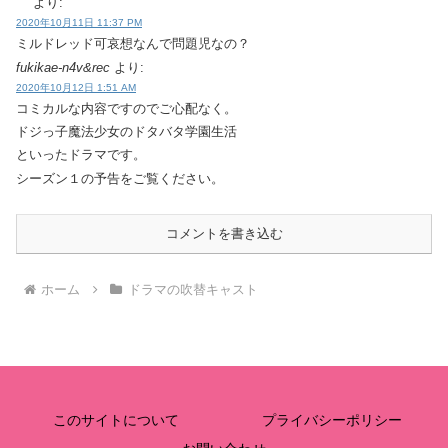
より:
2020年10月11日 11:37 PM
ミルドレッド可哀想なんで問題児なの？
fukikae-n4v&rec
より:
2020年10月12日 1:51 AM
コミカルな内容ですのでご心配なく。
ドジっ子魔法少女のドタバタ学園生活
といったドラマです。
シーズン１の予告をご覧ください。
コメントを書き込む
ホーム
ドラマの吹替キャスト
このサイトについて
プライバシーポリシー