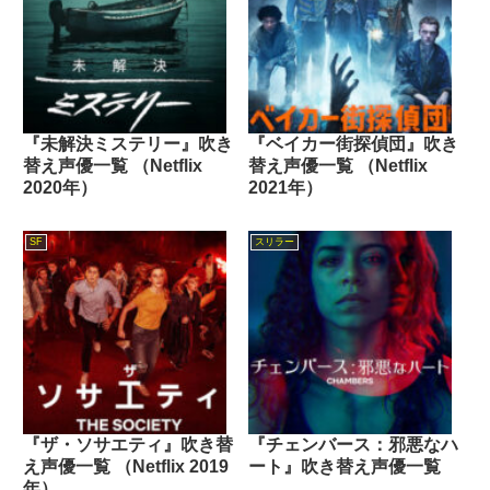
『未解決ミステリー』吹き
『ベイカー街探偵団』吹き
替え声優一覧 （Netflix
替え声優一覧 （Netflix
2020年）
2021年）
SF
スリラー
『ザ・ソサエティ』吹き替
『チェンバース：邪悪なハ
え声優一覧 （Netflix 2019
ート』吹き替え声優一覧
年）