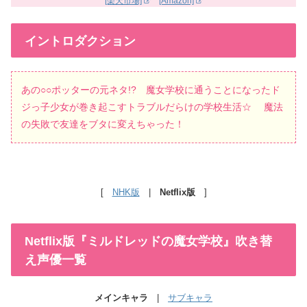
[楽天市場]
[Amazon]
イントロダクション
あの○○ポッターの元ネタ!? 魔女学校に通うことになったド
ジっ子少女が巻き起こすトラブルだらけの学校生活☆ 魔法
の失敗で友達をブタに変えちゃった！
[
NHK版
|
Netflix版
]
Netflix版『ミルドレッドの魔女学校』吹き替
え声優一覧
メインキャラ
|
サブキャラ